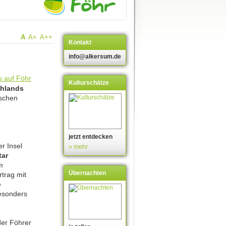
A
A+
A++
Kontakt
info@alkersum.de
Kulturschätze
hlands
ischen
jetzt entdecken
r Insel
» mehr
tar
m
Übernachten
rtrag mit
e
besonders
der Föhrer