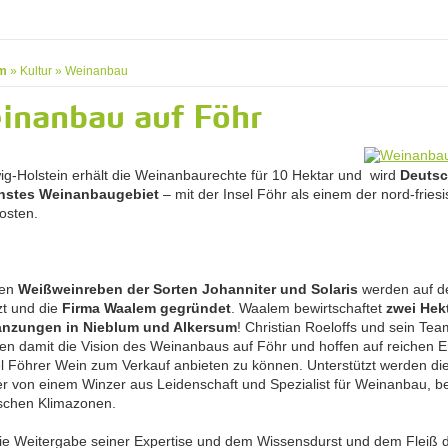
m
»
Kultur
»
Weinanbau
inanbau auf Föhr
ig-Holstein erhält die Weinanbaurechte für 10 Hektar und wird
Deutsc
chstes Weinanbaugebiet
– mit der Insel Föhr als einem der nord-fries
osten.
ten
Weißweinreben der Sorten Johanniter und Solaris
werden auf de
zt und die
Firma Waalem gegründet
. Waalem bewirtschaftet
zwei Hek
anzungen in Nieblum und Alkersum
! Christian Roeloffs und sein Tea
eren damit die Vision des Weinanbaus auf Föhr und hoffen auf reichen E
l Föhrer Wein zum Verkauf anbieten zu können. Unterstützt werden di
er von einem Winzer aus Leidenschaft und Spezialist für Weinanbau, 
ischen Klimazonen.
ie Weitergabe seiner Expertise und dem Wissensdurst und dem Fleiß 