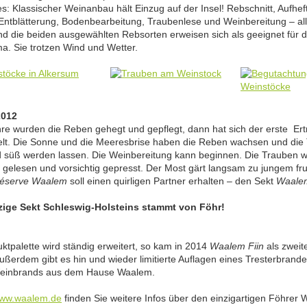
es: Klassischer Weinanbau hält Einzug auf der Insel! Rebschnitt, Aufhef
 Entblätterung, Bodenbearbeitung, Traubenlese und Weinbereitung – all
nd die beiden ausgewählten Rebsorten erweisen sich als geeignet für 
ma. Sie trotzen Wind und Wetter.
2012
hre wurden die Reben gehegt und gepflegt, dann hat sich der erste Ert
elt. Die Sonne und die Meeresbrise haben die Reben wachsen und die
d süß werden lassen. Die Weinbereitung kann beginnen. Die Trauben 
 gelesen und vorsichtig gepresst. Der Most gärt langsam zu jungem fr
éserve Waalem
soll einen quirligen Partner erhalten – den Sekt
Waalem
zige Sekt Schleswig-Holsteins stammt von Föhr!
ktpalette wird ständig erweitert, so kam in 2014
Waalem Fiin
als zweit
Außerdem gibt es hin und wieder limitierte Auflagen eines Tresterbrand
Weinbrands aus dem Hause Waalem.
ww.waalem.de
finden Sie weitere Infos über den einzigartigen Föhrer 