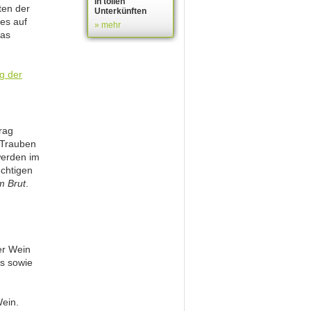
in tollen
ten der
Unterkünften
es auf
» mehr
das
rag
 Trauben
werden im
uchtigen
 Brut
.
er Wein
es sowie
Wein.