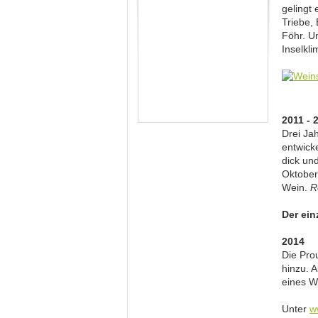
gelingt 
Triebe,
Föhr. U
Inselkli
2011 - 
Drei Ja
entwick
dick un
Oktober
Wein.
R
Der ein
2014
Die Prou
hinzu. 
eines 
Unter
w