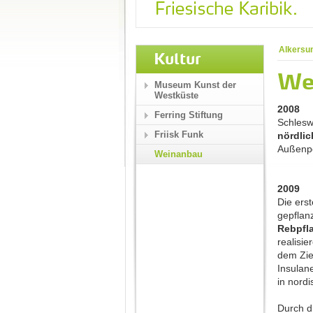
Alkersu
Kultur
We
Museum Kunst der
Westküste
2008
Ferring Stiftung
Schlesw
Friisk Funk
nördli
Außenp
Weinanbau
2009
Die ers
gepflan
Rebpfl
realisi
dem Zie
Insulan
in nord
Durch d