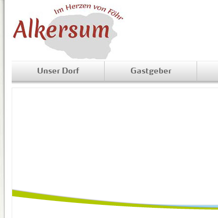
Unser Dorf
Gastgeber