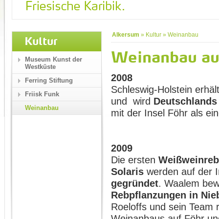
Alkersum
»
Kultur
»
Weinanbau
Kultur
Weinanbau au
Museum Kunst der
Westküste
2008
Ferring Stiftung
Schleswig-Holstein erhäl
Friisk Funk
und wird
Deutschlands
Weinanbau
mit der Insel Föhr als e
2009
Die ersten
Weißweinrebe
Solaris
werden auf der I
gegründet
. Waalem bew
Rebpflanzungen in Ni
Roeloffs und sein Team r
Weinanbaus auf Föhr und