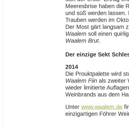
Meeresbrise haben die 
und süß werden lassen. 
Trauben werden im Oktob
Der Most gärt langsam z
Waalem
soll einen quirl
Waalem Brut
.
Der einzige Sekt Schle
2014
Die Prouktpalette wird s
Waalem Fiin
als zweiter 
wieder limitierte Auflag
Weinbrands aus dem Ha
Unter
www.waalem.de
fi
einzigartigen Föhrer Wei