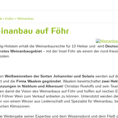
m
»
Kultur
»
Weinanbau
inanbau auf Föhr
ig-Holstein erhält die Weinanbaurechte für 10 Hektar und wird
Deutsc
chstes Weinanbaugebiet
– mit der Insel Föhr als einem der nord-fries
osten.
ten
Weißweinreben der Sorten Johanniter und Solaris
werden auf de
zt und die
Firma Waalem gegründet
. Waalem bewirtschaftet
zwei Hek
anzungen in Nieblum und Alkersum
! Christian Roeloffs und sein Tea
eren damit die Vision des Weinanbaus auf Föhr und hoffen auf reichen E
l Föhrer Wein zum Verkauf anbieten zu können. Unterstützt werden di
er von einem Winzer aus Leidenschaft und Spezialist für Weinanbau, 
ischen Klimazonen.
ie Weitergabe seiner Expertise und dem Wissensdurst und dem Fleiß 