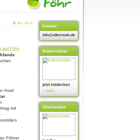
A
A+
A++
Kontakt
info@alkersum.de
Kulturschätze
hlands
ischen
jetzt entdecken
r Insel
» mehr
tar
m
Übernachten
rtrag mit
e
besonders
der Föhrer