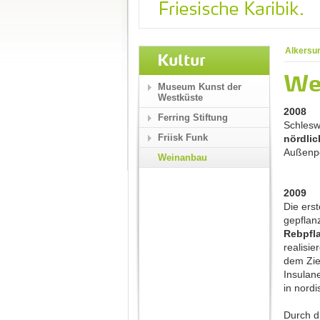
Alkersu
Kultur
We
Museum Kunst der
Westküste
2008
Ferring Stiftung
Schlesw
Friisk Funk
nördli
Außenp
Weinanbau
2009
Die ers
gepflan
Rebpfl
realisi
dem Zie
Insulan
in nord
Durch d