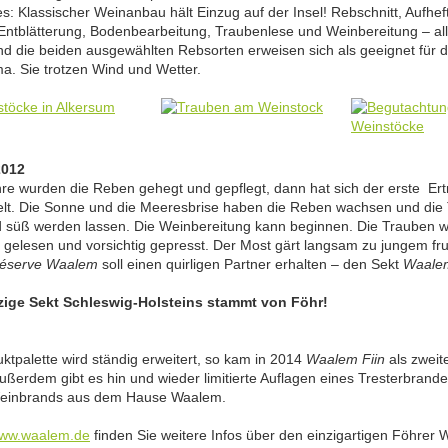
es: Klassischer Weinanbau hält Einzug auf der Insel! Rebschnitt, Aufhef
 Entblätterung, Bodenbearbeitung, Traubenlese und Weinbereitung – all
nd die beiden ausgewählten Rebsorten erweisen sich als geeignet für 
ma. Sie trotzen Wind und Wetter.
2012
hre wurden die Reben gehegt und gepflegt, dann hat sich der erste Ert
elt. Die Sonne und die Meeresbrise haben die Reben wachsen und die
d süß werden lassen. Die Weinbereitung kann beginnen. Die Trauben 
 gelesen und vorsichtig gepresst. Der Most gärt langsam zu jungem fr
éserve Waalem
soll einen quirligen Partner erhalten – den Sekt
Waalem
zige Sekt Schleswig-Holsteins stammt von Föhr!
ktpalette wird ständig erweitert, so kam in 2014
Waalem Fiin
als zweit
Außerdem gibt es hin und wieder limitierte Auflagen eines Tresterbrand
Weinbrands aus dem Hause Waalem.
ww.waalem.de
finden Sie weitere Infos über den einzigartigen Föhrer 