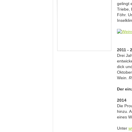
gelingt 
Triebe,
Föhr. U
Inselkli
2011 - 
Drei Ja
entwick
dick un
Oktober
Wein.
R
Der ein
2014
Die Prou
hinzu. 
eines 
Unter
w