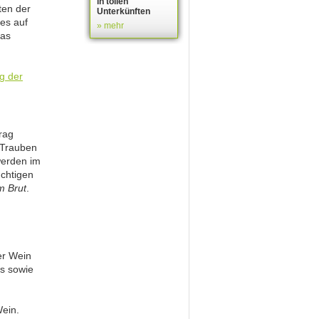
in tollen
ten der
Unterkünften
es auf
» mehr
das
rag
 Trauben
werden im
uchtigen
 Brut
.
er Wein
es sowie
Wein.