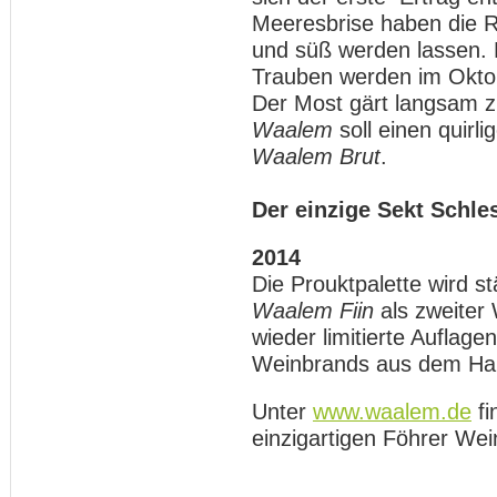
Meeresbrise haben die 
und süß werden lassen. 
Trauben werden im Oktob
Der Most gärt langsam z
Waalem
soll einen quirl
Waalem Brut
.
Der einzige Sekt Schle
2014
Die Prouktpalette wird s
Waalem Fiin
als zweiter 
wieder limitierte Auflag
Weinbrands aus dem Ha
Unter
www.waalem.de
fi
einzigartigen Föhrer Wei