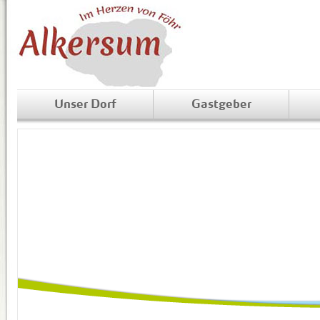
Unser Dorf
Gastgeber