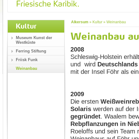
Alkersum
»
Kultur
»
Weinanbau
Kultur
Weinanbau au
Museum Kunst der
Westküste
2008
Ferring Stiftung
Schleswig-Holstein erhäl
Friisk Funk
und wird
Deutschlands
Weinanbau
mit der Insel Föhr als e
2009
Die ersten
Weißweinrebe
Solaris
werden auf der I
gegründet
. Waalem bew
Rebpflanzungen in Ni
Roeloffs und sein Team r
Weinanbaus auf Föhr und