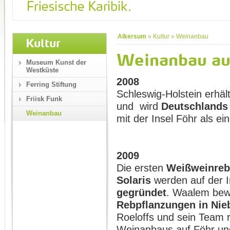
Alkersum
»
Kultur
»
Weinanbau
Kultur
Weinanbau au
Museum Kunst der
Westküste
2008
Ferring Stiftung
Schleswig-Holstein erhäl
Friisk Funk
und wird
Deutschlands
Weinanbau
mit der Insel Föhr als e
2009
Die ersten
Weißweinrebe
Solaris
werden auf der I
gegründet
. Waalem bew
Rebpflanzungen in Ni
Roeloffs und sein Team r
Weinanbaus auf Föhr und