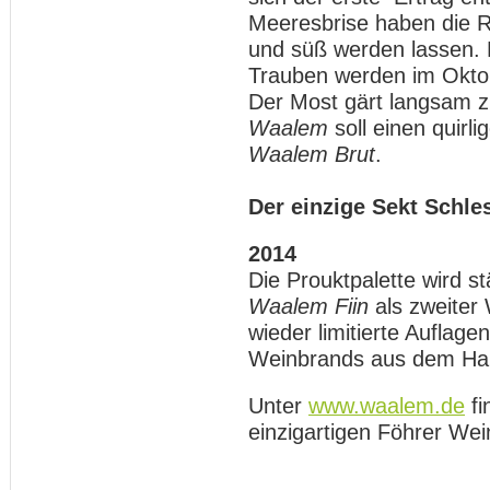
Meeresbrise haben die 
und süß werden lassen. 
Trauben werden im Oktob
Der Most gärt langsam z
Waalem
soll einen quirl
Waalem Brut
.
Der einzige Sekt Schle
2014
Die Prouktpalette wird s
Waalem Fiin
als zweiter 
wieder limitierte Auflag
Weinbrands aus dem Ha
Unter
www.waalem.de
fi
einzigartigen Föhrer Wei