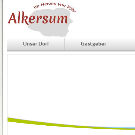
Unser Dorf
Gastgeber