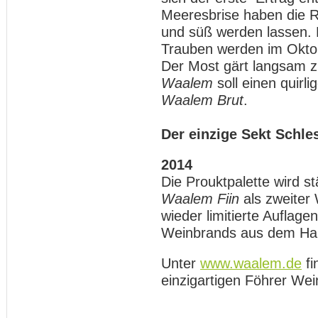
Meeresbrise haben die 
und süß werden lassen. 
Trauben werden im Oktob
Der Most gärt langsam z
Waalem
soll einen quirl
Waalem Brut
.
Der einzige Sekt Schle
2014
Die Prouktpalette wird s
Waalem Fiin
als zweiter 
wieder limitierte Auflag
Weinbrands aus dem Ha
Unter
www.waalem.de
fi
einzigartigen Föhrer Wei