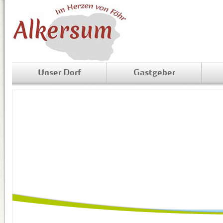
Unser Dorf
Gastgeber