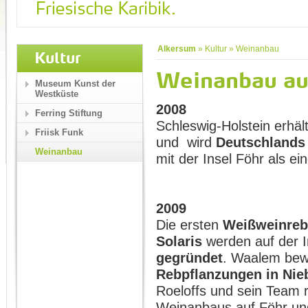
Alkersum
»
Kultur
»
Weinanbau
Kultur
Weinanbau au
Museum Kunst der
Westküste
2008
Ferring Stiftung
Schleswig-Holstein erhäl
Friisk Funk
und wird
Deutschlands
Weinanbau
mit der Insel Föhr als e
2009
Die ersten
Weißweinrebe
Solaris
werden auf der I
gegründet
. Waalem bew
Rebpflanzungen in Ni
Roeloffs und sein Team r
Weinanbaus auf Föhr und