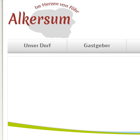
Unser Dorf
Gastgeber