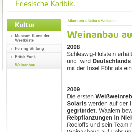
Alkersum
»
Kultur
»
Weinanbau
Kultur
Weinanbau au
Museum Kunst der
Westküste
2008
Ferring Stiftung
Schleswig-Holstein erhäl
Friisk Funk
und wird
Deutschlands
Weinanbau
mit der Insel Föhr als e
2009
Die ersten
Weißweinrebe
Solaris
werden auf der I
gegründet
. Waalem bew
Rebpflanzungen in Ni
Roeloffs und sein Team r
Weinanbaus auf Föhr und