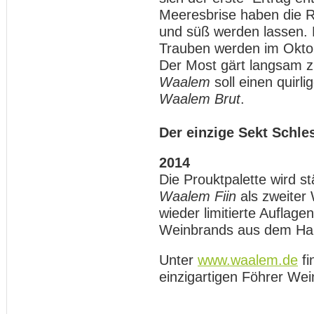
Meeresbrise haben die 
und süß werden lassen. 
Trauben werden im Oktob
Der Most gärt langsam z
Waalem
soll einen quirl
Waalem Brut
.
Der einzige Sekt Schle
2014
Die Prouktpalette wird s
Waalem Fiin
als zweiter 
wieder limitierte Auflag
Weinbrands aus dem Ha
Unter
www.waalem.de
fi
einzigartigen Föhrer Wei