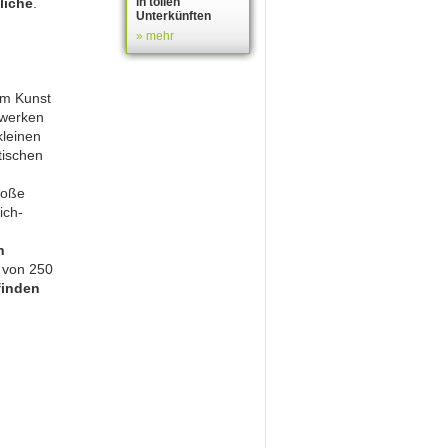
liche
.
in tollen
Unterkünften
» mehr
um Kunst
twerken
kleinen
tischen
roße
ich-
n
r von 250
finden