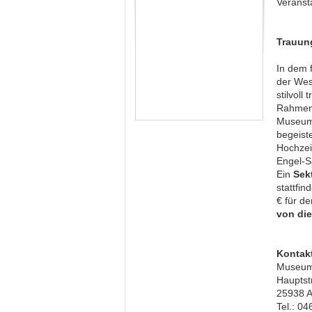
Verans
Trauun
In dem 
der Wes
stilvoll
Rahmen
Museum
begeist
Hochzei
Engel-S
Ein
Sek
stattfin
€ für d
von die
Kontak
Museum
Hauptst
25938 A
Tel.: 0