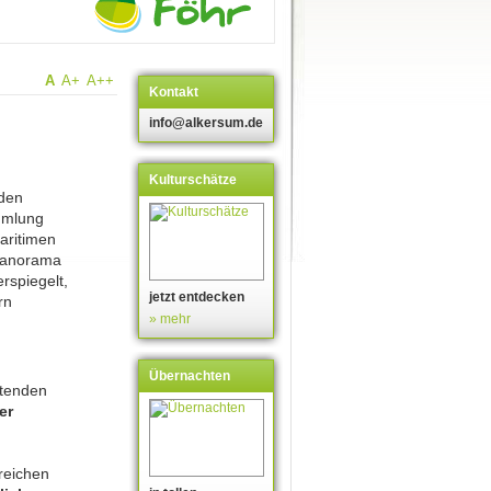
A
A+
A++
Kontakt
info@alkersum.de
Kulturschätze
 den
mmlung
aritimen
vpanorama
rspiegelt,
jetzt entdecken
rn
» mehr
Übernachten
utenden
er
reichen