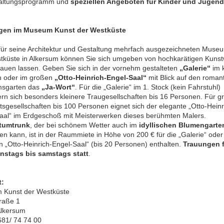
taltungsprogramm und
speziellen Angeboten für Kinder und Jugend
gen im Museum Kunst der Westküste
für seine Architektur und Gestaltung mehrfach ausgezeichneten Muse
tküste in Alkersum können Sie sich umgeben von hochkarätigen Kuns
 trauen lassen. Geben Sie sich in der vornehm gestalteten
„Galerie“
im 
 oder im großen
„Otto-Heinrich-Engel-Saal“
mit Blick auf den roman
sgarten das
„Ja-Wort“
. Für die „Galerie“ im 1. Stock (kein Fahrstuhl)
ern sich besonders kleinere Traugesellschaften bis 16 Personen. Für g
tsgesellschaften bis 100 Personen eignet sich der elegante „Otto-Heinr
aal“ im Erdgeschoß mit Meisterwerken dieses berühmten Malers.
tumtrunk
, der bei schönem Wetter auch im
idyllischen Blumengarte
den kann, ist in der Raummiete in Höhe von 200 € für die „Galerie“ ode
en „Otto-Heinrich-Engel-Saal“ (bis 20 Personen) enthalten.
Trauungen 
nstags bis samstags statt
.
t:
 Kunst der Westküste
raße 1
lkersum
4681/ 74 74 00