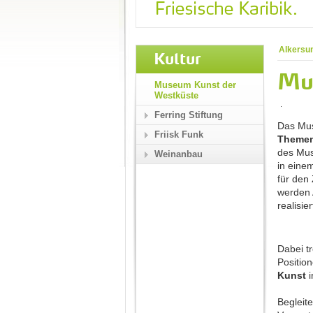
Alkersu
Kultur
Mu
Museum Kunst der
Westküste
Ferring Stiftung
Das Mus
Friisk Funk
Themen
des Mus
Weinanbau
in eine
für den
werden 
realisier
Dabei t
Positio
Kunst
i
Begleit