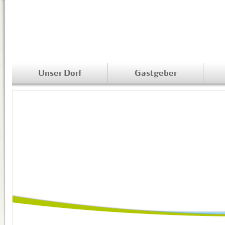
Unser Dorf
Gastgeber