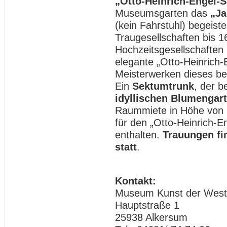
„Otto-Heinrich-Engel-S
Museumsgarten das
„Ja
(kein Fahrstuhl) begeist
Traugesellschaften bis 
Hochzeitsgesellschaften 
elegante „Otto-Heinrich
Meisterwerken dieses b
Ein
Sektumtrunk
, der 
idyllischen Blumengar
Raummiete in Höhe von 2
für den „Otto-Heinrich-E
enthalten.
Trauungen fi
statt
.
Kontakt:
Museum Kunst der West
Hauptstraße 1
25938 Alkersum