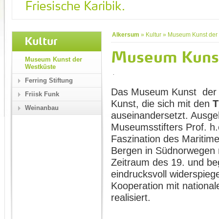
Alkersum
»
Kultur
»
Museum Kunst der
Kultur
Museum Kunst
Museum Kunst der
Westküste
Ferring Stiftung
Das Museum Kunst der We
Friisk Funk
Kunst, die sich mit den
T
Weinanbau
auseinandersetzt. Aus
Museumsstifters Prof. h.
Faszination des Maritime
Bergen in Südnorwegen 
Zeitraum des 19. und be
eindrucksvoll widerspieg
Kooperation mit national
realisiert.