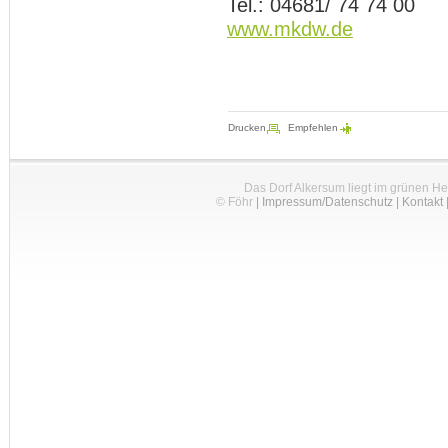
Tel.: 04681/ 74 74 00
www.mkdw.de
Drucken
Empfehlen
Das Dorf Alkersum liegt im grünen H
© Föhr
|
Impressum/Datenschutz
|
Kontakt