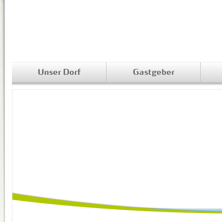
Unser Dorf
Gastgeber