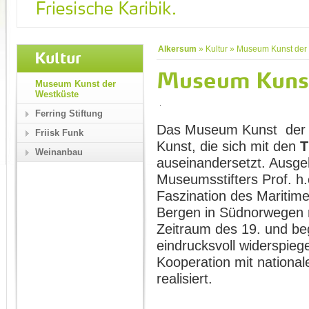
Alkersum
»
Kultur
»
Museum Kunst der
Kultur
Museum Kunst
Museum Kunst der
Westküste
Ferring Stiftung
Das Museum Kunst der We
Friisk Funk
Kunst, die sich mit den
T
Weinanbau
auseinandersetzt. Aus
Museumsstifters Prof. h.
Faszination des Maritime
Bergen in Südnorwegen 
Zeitraum des 19. und be
eindrucksvoll widerspieg
Kooperation mit national
realisiert.