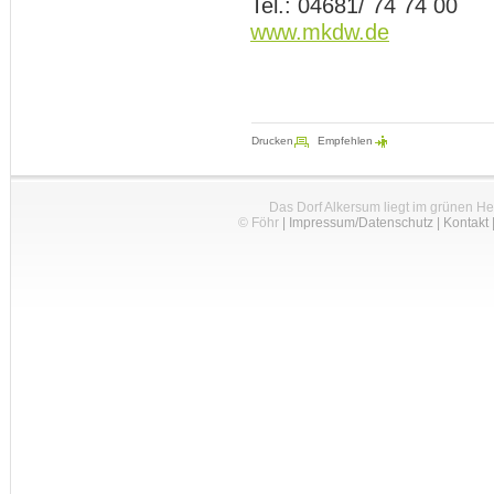
Tel.: 04681/ 74 74 00
www.mkdw.de
Drucken
Empfehlen
Das Dorf Alkersum liegt im grünen H
© Föhr
|
Impressum/Datenschutz
|
Kontakt