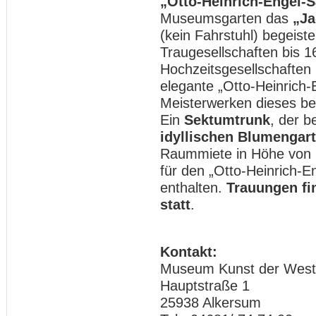
„Otto-Heinrich-Engel-S
Museumsgarten das
„Ja
(kein Fahrstuhl) begeist
Traugesellschaften bis 
Hochzeitsgesellschaften 
elegante „Otto-Heinrich
Meisterwerken dieses b
Ein
Sektumtrunk
, der 
idyllischen Blumengar
Raummiete in Höhe von 2
für den „Otto-Heinrich-E
enthalten.
Trauungen fi
statt
.
Kontakt:
Museum Kunst der West
Hauptstraße 1
25938 Alkersum