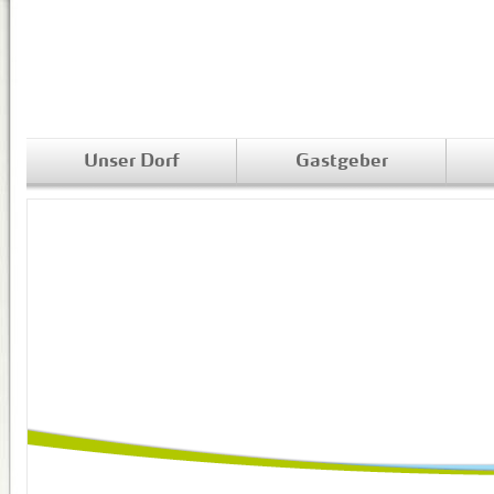
Unser Dorf
Gastgeber