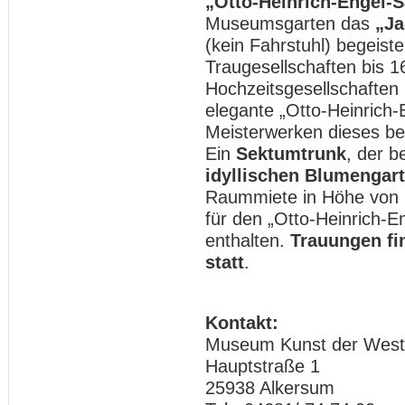
„Otto-Heinrich-Engel-S
Museumsgarten das
„Ja
(kein Fahrstuhl) begeist
Traugesellschaften bis 
Hochzeitsgesellschaften 
elegante „Otto-Heinrich
Meisterwerken dieses b
Ein
Sektumtrunk
, der 
idyllischen Blumengar
Raummiete in Höhe von 2
für den „Otto-Heinrich-E
enthalten.
Trauungen fi
statt
.
Kontakt:
Museum Kunst der West
Hauptstraße 1
25938 Alkersum