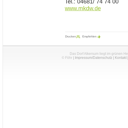
Tel.: 04681/ 74 74 00
www.mkdw.de
Drucken
Empfehlen
Das Dorf Alkersum liegt im grünen H
© Föhr
|
Impressum/Datenschutz
|
Kontakt