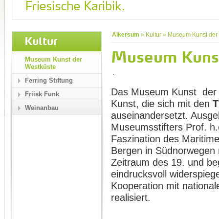
Alkersum
»
Kultur
»
Museum Kunst der
Kultur
Museum Kunst
Museum Kunst der
Westküste
Ferring Stiftung
Das Museum Kunst der We
Friisk Funk
Kunst, die sich mit den
T
Weinanbau
auseinandersetzt. Aus
Museumsstifters Prof. h.
Faszination des Maritime
Bergen in Südnorwegen 
Zeitraum des 19. und be
eindrucksvoll widerspieg
Kooperation mit national
realisiert.