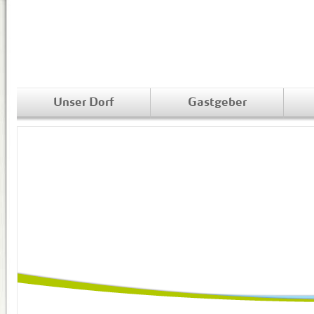
Unser Dorf
Gastgeber