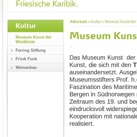
Alkersum
»
Kultur
»
Museum Kunst der
Kultur
Museum Kunst
Museum Kunst der
Westküste
Ferring Stiftung
Das Museum Kunst der We
Friisk Funk
Kunst, die sich mit den
T
Weinanbau
auseinandersetzt. Aus
Museumsstifters Prof. h.
Faszination des Maritime
Bergen in Südnorwegen 
Zeitraum des 19. und be
eindrucksvoll widerspieg
Kooperation mit national
realisiert.