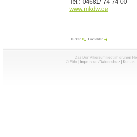
Tel.: 04681/ 74 74 00
www.mkdw.de
Drucken
Empfehlen
Das Dorf Alkersum liegt im grünen H
© Föhr
|
Impressum/Datenschutz
|
Kontakt