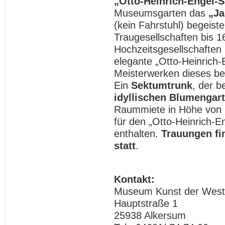
„Otto-Heinrich-Engel-S
Museumsgarten das
„Ja
(kein Fahrstuhl) begeist
Traugesellschaften bis 
Hochzeitsgesellschaften 
elegante „Otto-Heinrich
Meisterwerken dieses b
Ein
Sektumtrunk
, der 
idyllischen Blumengar
Raummiete in Höhe von 2
für den „Otto-Heinrich-E
enthalten.
Trauungen fi
statt
.
Kontakt:
Museum Kunst der West
Hauptstraße 1
25938 Alkersum