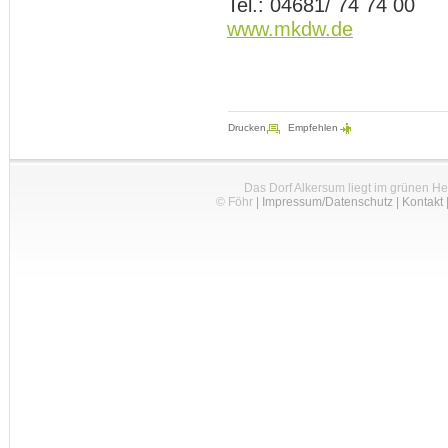
Tel.: 04681/ 74 74 00
www.mkdw.de
Drucken
Empfehlen
Das Dorf Alkersum liegt im grünen H
© Föhr
|
Impressum/Datenschutz
|
Kontakt