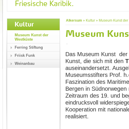
Alkersum
»
Kultur
»
Museum Kunst der
Kultur
Museum Kunst
Museum Kunst der
Westküste
Ferring Stiftung
Das Museum Kunst der We
Friisk Funk
Kunst, die sich mit den
T
Weinanbau
auseinandersetzt. Aus
Museumsstifters Prof. h.
Faszination des Maritime
Bergen in Südnorwegen 
Zeitraum des 19. und be
eindrucksvoll widerspieg
Kooperation mit national
realisiert.