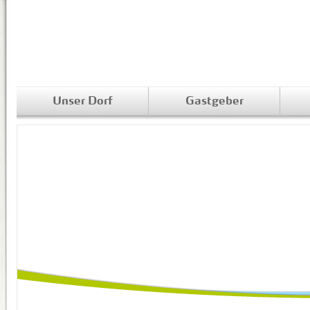
Unser Dorf
Gastgeber