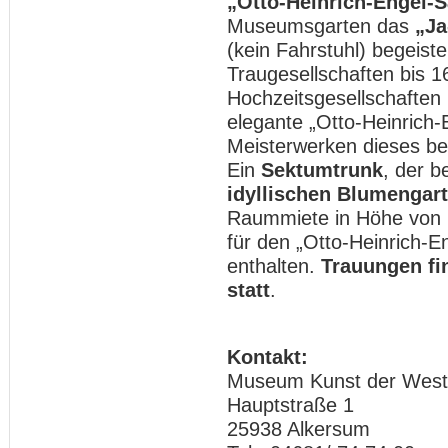
„Otto-Heinrich-Engel-S
Museumsgarten das
„Ja
(kein Fahrstuhl) begeist
Traugesellschaften bis 
Hochzeitsgesellschaften 
elegante „Otto-Heinrich
Meisterwerken dieses b
Ein
Sektumtrunk
, der 
idyllischen Blumengar
Raummiete in Höhe von 2
für den „Otto-Heinrich-E
enthalten.
Trauungen fi
statt
.
Kontakt:
Museum Kunst der West
Hauptstraße 1
25938 Alkersum