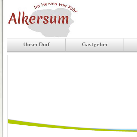
Unser Dorf
Gastgeber