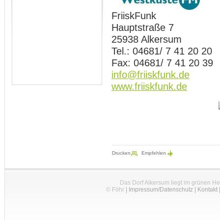
FriiskFunk
Hauptstraße 7
25938 Alkersum
Tel.: 04681/ 7 41 20 20
Fax: 04681/ 7 41 20 39
info@friiskfunk.de
www.friiskfunk.de
Drucken
Empfehlen
Das Dorf Alkersum liegt im grünen H
© Föhr
|
Impressum/Datenschutz
|
Kontakt