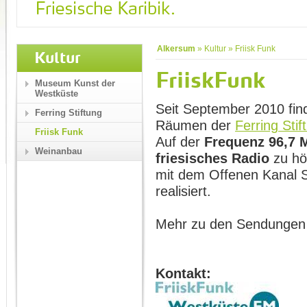
Alkersum
»
Kultur
»
Friisk Funk
Kultur
FriiskFunk
Museum Kunst der
Westküste
Seit September 2010 fin
Ferring Stiftung
Räumen der
Ferring Stif
Friisk Funk
Auf der
Frequenz
96,7
Weinanbau
friesisches Radio
zu hö
mit dem Offenen Kanal S
realisiert.
Mehr zu den Sendungen
Kontakt: