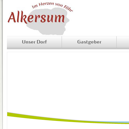
Unser Dorf
Gastgeber