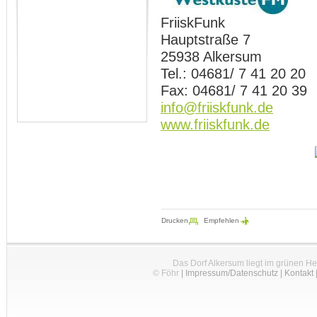
FriiskFunk
Hauptstraße 7
25938 Alkersum
Tel.: 04681/ 7 41 20 20
Fax: 04681/ 7 41 20 39
info@friiskfunk.de
www.friiskfunk.de
Drucken
Empfehlen
Das Dorf Alkersum liegt im grünen H
© Föhr
|
Impressum/Datenschutz
|
Kontakt