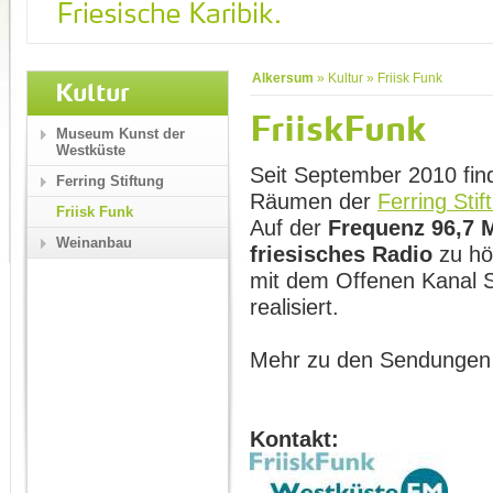
Alkersum
»
Kultur
»
Friisk Funk
Kultur
FriiskFunk
Museum Kunst der
Westküste
Seit September 2010 fin
Ferring Stiftung
Räumen der
Ferring Stif
Friisk Funk
Auf der
Frequenz
96,7
Weinanbau
friesisches Radio
zu hö
mit dem Offenen Kanal S
realisiert.
Mehr zu den Sendungen
Kontakt: