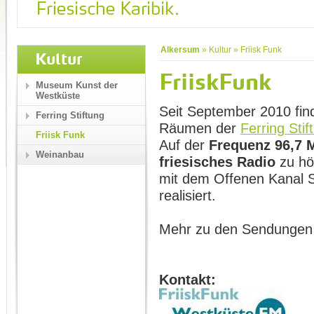
Alkersum
»
Kultur
»
Friisk Funk
Kultur
FriiskFunk
Museum Kunst der
Westküste
Seit September 2010 fin
Ferring Stiftung
Räumen der
Ferring Stif
Friisk Funk
Auf der
Frequenz
96,7
Weinanbau
friesisches Radio
zu hö
mit dem Offenen Kanal S
realisiert.
Mehr zu den Sendungen
Kontakt: