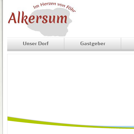
Unser Dorf
Gastgeber