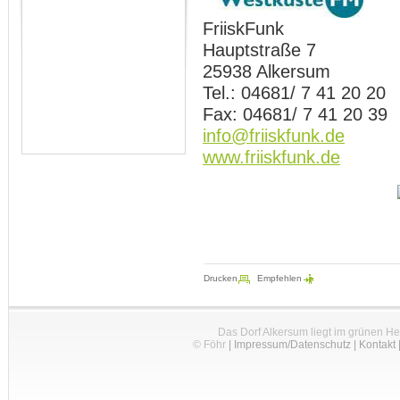
FriiskFunk
Hauptstraße 7
25938 Alkersum
Tel.: 04681/ 7 41 20 20
Fax: 04681/ 7 41 20 39
info@friiskfunk.de
www.friiskfunk.de
Drucken
Empfehlen
Das Dorf Alkersum liegt im grünen H
© Föhr
|
Impressum/Datenschutz
|
Kontakt