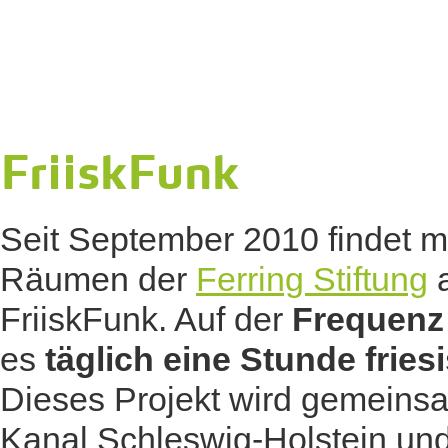
FriiskFunk
Seit September 2010 findet m
Räumen der
Ferring Stiftung
a
FriiskFunk. Auf der
Frequen
es
täglich eine Stunde frie
Dieses Projekt wird gemeins
Kanal Schleswig-Holstein un