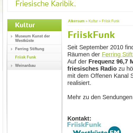
Alkersum
»
Kultur
»
Friisk Funk
Kultur
FriiskFunk
Museum Kunst der
Westküste
Seit September 2010 fin
Ferring Stiftung
Räumen der
Ferring Stif
Friisk Funk
Auf der
Frequenz
96,7
Weinanbau
friesisches Radio
zu hö
mit dem Offenen Kanal S
realisiert.
Mehr zu den Sendungen
Kontakt: