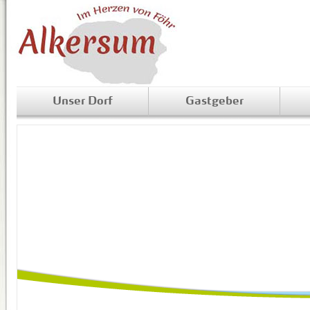
Unser Dorf
Gastgeber