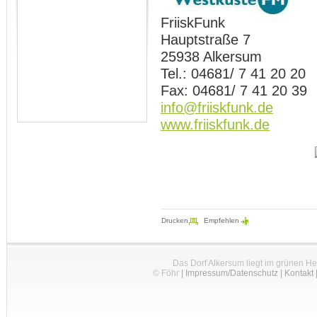
FriiskFunk
Hauptstraße 7
25938 Alkersum
Tel.: 04681/ 7 41 20 20
Fax: 04681/ 7 41 20 39
info@friiskfunk.de
www.friiskfunk.de
Drucken
Empfehlen
Das Dorf Alkersum liegt im grünen H
© Föhr
|
Impressum/Datenschutz
|
Kontakt