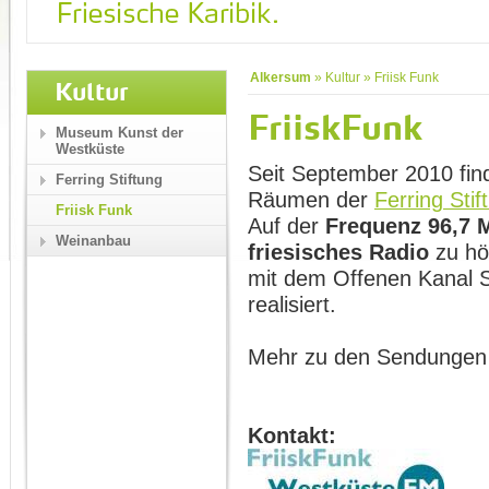
Alkersum
»
Kultur
»
Friisk Funk
Kultur
FriiskFunk
Museum Kunst der
Westküste
Seit September 2010 fin
Ferring Stiftung
Räumen der
Ferring Stif
Friisk Funk
Auf der
Frequenz
96,7
Weinanbau
friesisches Radio
zu hö
mit dem Offenen Kanal S
realisiert.
Mehr zu den Sendungen
Kontakt: