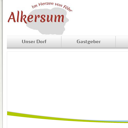
Unser Dorf
Gastgeber