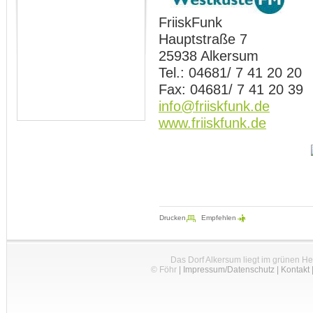
FriiskFunk
Hauptstraße 7
25938 Alkersum
Tel.: 04681/ 7 41 20 20
Fax: 04681/ 7 41 20 39
info@friiskfunk.de
www.friiskfunk.de
Drucken
Empfehlen
Das Dorf Alkersum liegt im grünen H
© Föhr
|
Impressum/Datenschutz
|
Kontakt