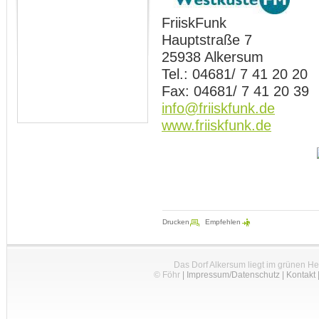
FriiskFunk
Hauptstraße 7
25938 Alkersum
Tel.: 04681/ 7 41 20 20
Fax: 04681/ 7 41 20 39
info@friiskfunk.de
www.friiskfunk.de
Drucken
Empfehlen
Das Dorf Alkersum liegt im grünen H
© Föhr
|
Impressum/Datenschutz
|
Kontakt