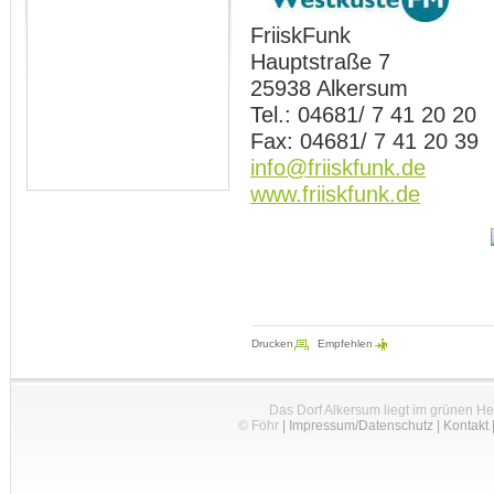
FriiskFunk
Hauptstraße 7
25938 Alkersum
Tel.: 04681/ 7 41 20 20
Fax: 04681/ 7 41 20 39
info@friiskfunk.de
www.friiskfunk.de
Drucken
Empfehlen
Das Dorf Alkersum liegt im grünen H
© Föhr
|
Impressum/Datenschutz
|
Kontakt