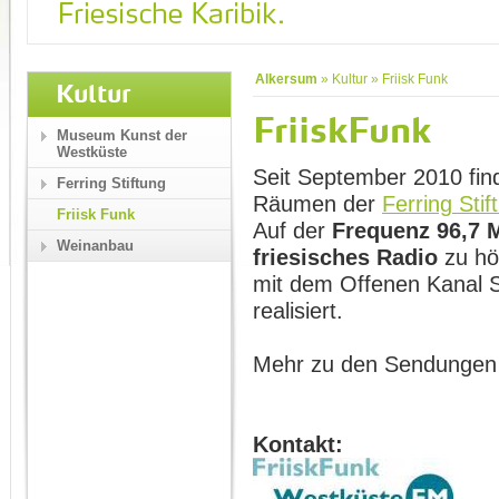
Alkersum
»
Kultur
»
Friisk Funk
Kultur
FriiskFunk
Museum Kunst der
Westküste
Seit September 2010 fin
Ferring Stiftung
Räumen der
Ferring Stif
Friisk Funk
Auf der
Frequenz
96,7
Weinanbau
friesisches Radio
zu hö
mit dem Offenen Kanal S
realisiert.
Mehr zu den Sendungen
Kontakt: