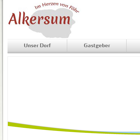
Unser Dorf
Gastgeber