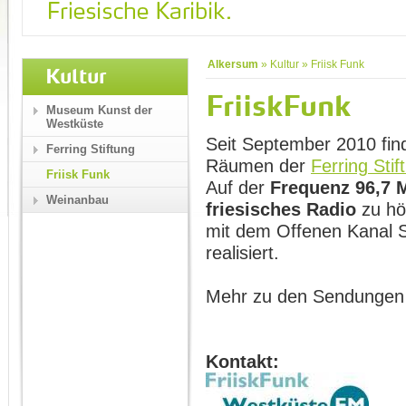
Alkersum
»
Kultur
»
Friisk Funk
Kultur
FriiskFunk
Museum Kunst der
Westküste
Seit September 2010 fin
Ferring Stiftung
Räumen der
Ferring Stif
Friisk Funk
Auf der
Frequenz
96,7
Weinanbau
friesisches Radio
zu hö
mit dem Offenen Kanal S
realisiert.
Mehr zu den Sendungen
Kontakt: