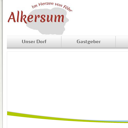
Unser Dorf
Gastgeber