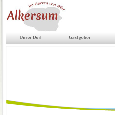
Unser Dorf
Gastgeber