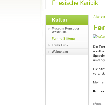
Alkersu
Kultur
Fer
Museum Kunst der
Westküste
Ferring Stiftung
Friisk Funk
Die Ferr
nordfri
Weinanbau
Sprach
umfangr
Die Sti
veransta
Mehr er
Kontak