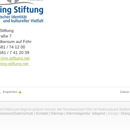
Stiftung
raße 7
lkersum auf Föhr
681 / 74 12 00
681 / 7 41 20 39
ring-stiftung.net
ing-stiftung.net
Empfehlen
Zuletzt
orf Alkersum liegt im grünen Herzen der Nordseeinsel Föhr im Nationalpark Watte
pressum/Datenschutz
|
Kontakt
|
Sitemap
|
Internetagentur: sitegeist
| Design:
Oran