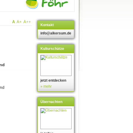
A
A+
A++
Kontakt
info@alkersum.de
Kulturschätze
und
jetzt entdecken
» mehr
und
Übernachten