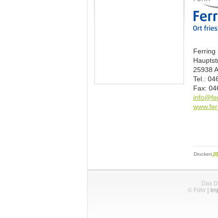
Ferring 
Hauptst
25938 A
Tel.: 04
Fax: 04
info@fer
www.ferr
Drucken
Das D
© Föhr
|
Im