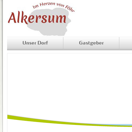
Unser Dorf
Gastgeber