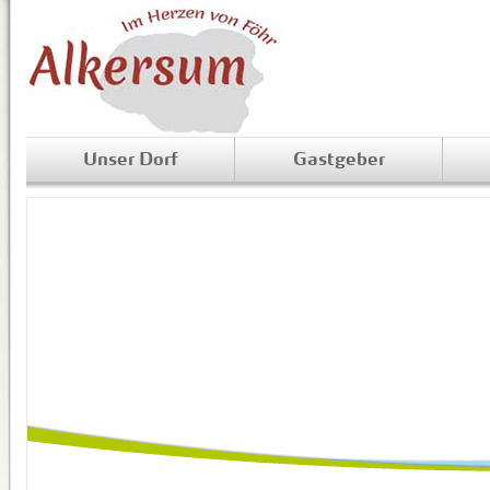
Unser Dorf
Gastgeber