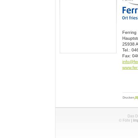
Ferring 
Hauptst
25938 A
Tel.: 04
Fax: 04
info@fer
www.ferr
Drucken
Das D
© Föhr
|
Im