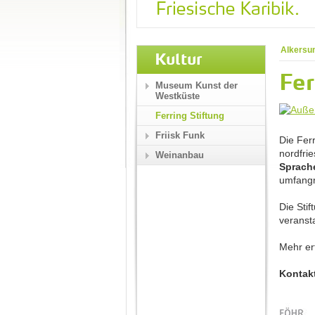
Alkersu
Kultur
Fer
Museum Kunst der
Westküste
Ferring Stiftung
Friisk Funk
Die Ferr
nordfri
Weinanbau
Sprach
umfangr
Die Sti
veransta
Mehr er
Kontak