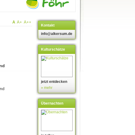
A
A+
A++
Kontakt
info@alkersum.de
Kulturschätze
und
jetzt entdecken
» mehr
und
Übernachten