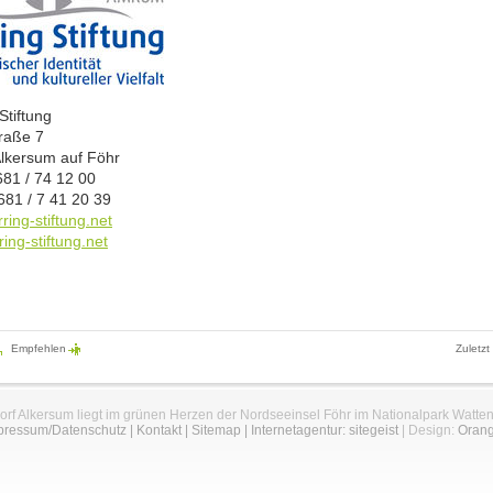
Stiftung
raße 7
lkersum auf Föhr
681 / 74 12 00
681 / 7 41 20 39
ring-stiftung.net
ing-stiftung.net
Empfehlen
Zuletzt
orf Alkersum liegt im grünen Herzen der Nordseeinsel Föhr im Nationalpark Watte
pressum/Datenschutz
|
Kontakt
|
Sitemap
|
Internetagentur: sitegeist
| Design:
Oran