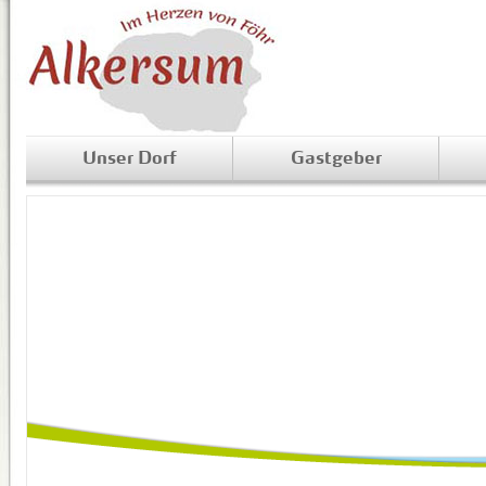
Unser Dorf
Gastgeber