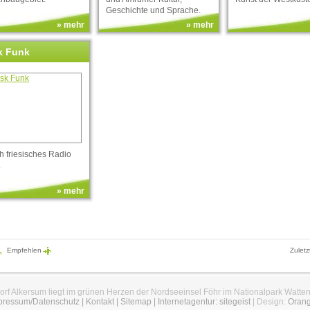
Geschichte und Sprache.
» mehr
» mehr
sk Funk
h friesisches Radio
.
» mehr
Empfehlen
Zuletz
orf Alkersum liegt im grünen Herzen der Nordseeinsel Föhr im Nationalpark Watte
pressum/Datenschutz
|
Kontakt
|
Sitemap
|
Internetagentur: sitegeist
| Design:
Oran