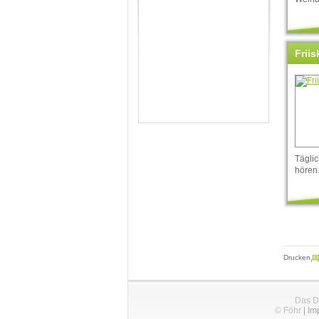
Frii
Täglic
hören
Drucken
Das D
© Föhr
|
Im