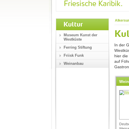
Alkersu
Kultur
Kul
Museum Kunst der
Westküste
In der 
Ferring Stiftung
Westkü
Friisk Funk
hier die
auf Föhr
Weinanbau
Gastron
Wei
Deuts
Weina