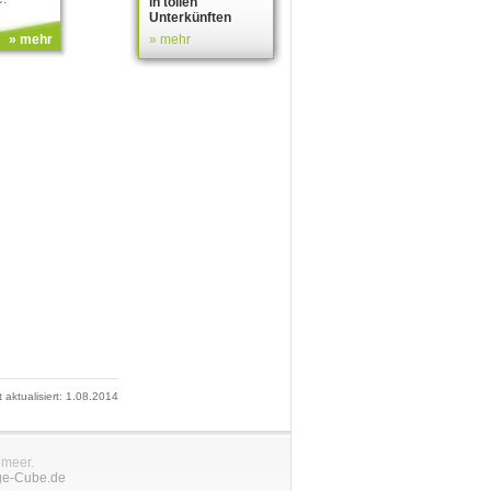
in tollen
Unterkünften
» mehr
» mehr
t aktualisiert: 1.08.2014
nmeer.
ge-Cube.de