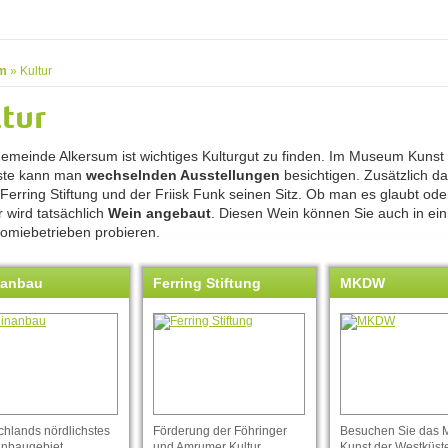
m
»
Kultur
tur
Gemeinde Alkersum ist wichtiges Kulturgut zu finden. Im Museum Kunst
ste kann man
wechselnden Ausstellungen
besichtigen. Zusätzlich d
 Ferring Stiftung und der Friisk Funk seinen Sitz. Ob man es glaubt oder
 wird tatsächlich
Wein angebaut
. Diesen Wein können Sie auch in ein
omiebetrieben probieren.
nanbau
Ferring Stiftung
MKDW
chlands nördlichstes
Förderung der Föhringer
Besuchen Sie das
nbaugebiet.
und Amrumer Kultur,
Kunst der Westküst