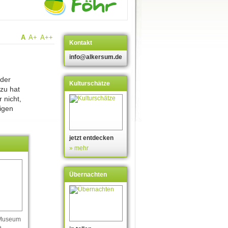
A
A+
A++
Kontakt
info@alkersum.de
 der
Kulturschätze
azu hat
 nicht,
igen
jetzt entdecken
» mehr
Übernachten
 Museum
e.