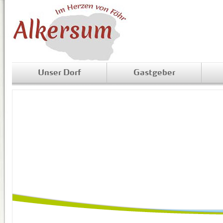
Unser Dorf
Gastgeber