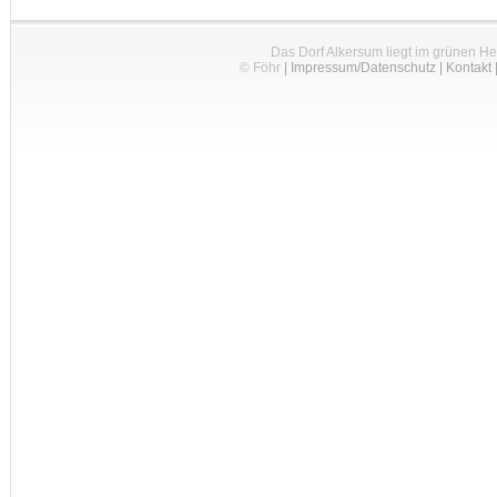
Das Dorf Alkersum liegt im grünen H
© Föhr
|
Impressum/Datenschutz
|
Kontakt