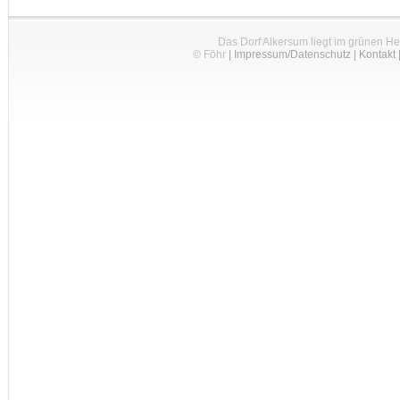
Das Dorf Alkersum liegt im grünen H
© Föhr
|
Impressum/Datenschutz
|
Kontakt