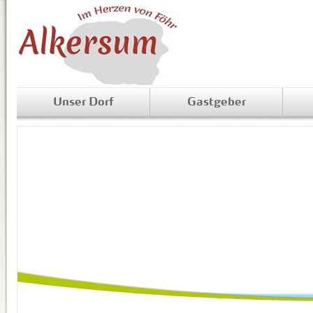
Unser Dorf
Gastgeber