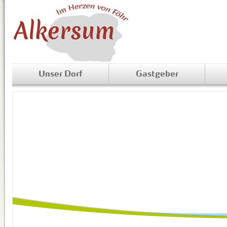
Unser Dorf
Gastgeber