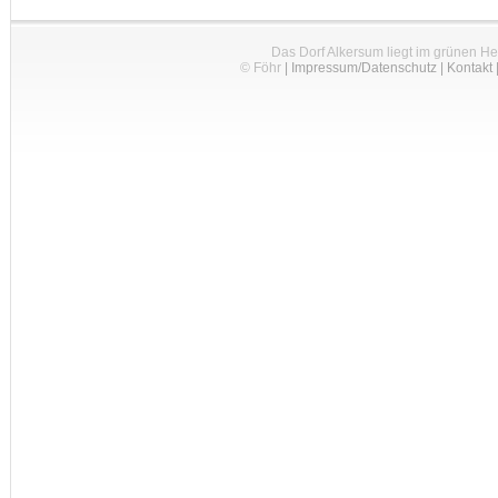
Das Dorf Alkersum liegt im grünen H
© Föhr
|
Impressum/Datenschutz
|
Kontakt