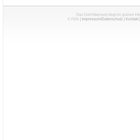
Das Dorf Alkersum liegt im grünen H
© Föhr
|
Impressum/Datenschutz
|
Kontakt