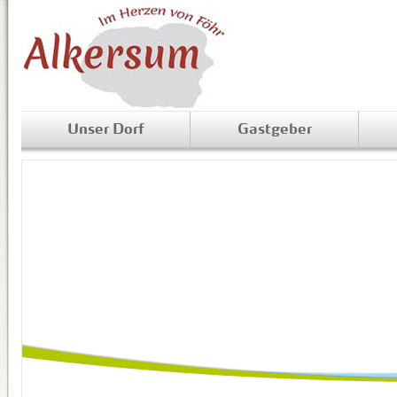
Unser Dorf
Gastgeber