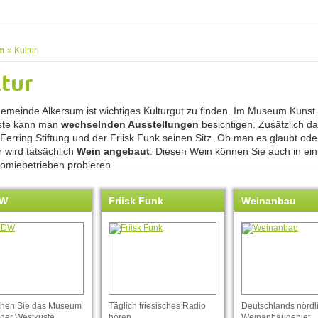
m
»
Kultur
tur
Gemeinde Alkersum ist wichtiges Kulturgut zu finden. Im Museum Kunst
ste kann man
wechselnden Ausstellungen
besichtigen. Zusätzlich d
 Ferring Stiftung und der Friisk Funk seinen Sitz. Ob man es glaubt oder
 wird tatsächlich
Wein angebaut
. Diesen Wein können Sie auch in ein
omiebetrieben probieren.
W
Friisk Funk
Weinanbau
hen Sie das Museum
Täglich friesisches Radio
Deutschlands nördl
 der Westküste.
hören.
Weinanbaugebiet.