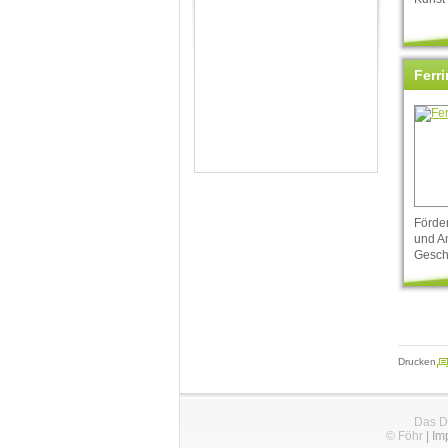
Ferri
Förde
und A
Gesch
Drucken
Das D
© Föhr
|
Im