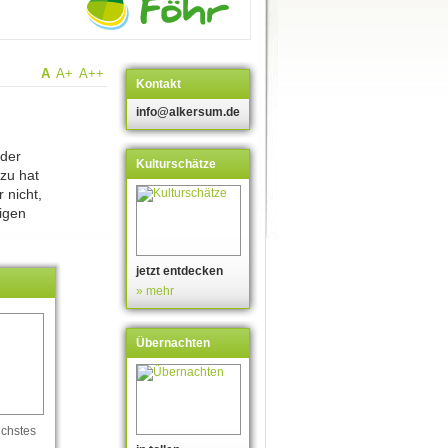
A
A+
A++
Kontakt
info@alkersum.de
 der
Kulturschätze
azu hat
 nicht,
igen
jetzt entdecken
» mehr
Übernachten
ichstes