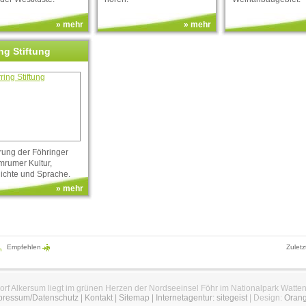
» mehr
» mehr
ng Stiftung
rung der Föhringer
mrumer Kultur,
ichte und Sprache.
» mehr
Empfehlen
Zuletz
orf Alkersum liegt im grünen Herzen der Nordseeinsel Föhr im Nationalpark Watte
pressum/Datenschutz
|
Kontakt
|
Sitemap
|
Internetagentur: sitegeist
| Design:
Oran