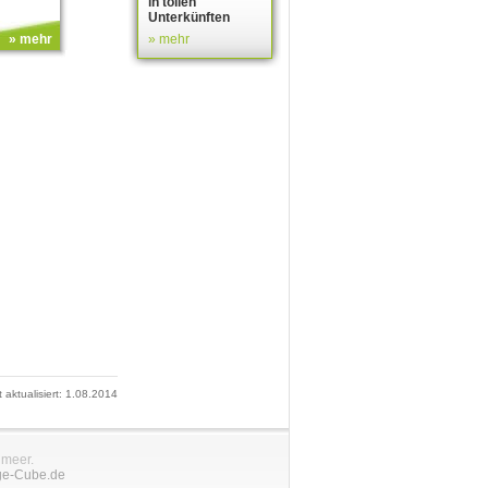
in tollen
Unterkünften
» mehr
» mehr
t aktualisiert: 1.08.2014
nmeer.
ge-Cube.de