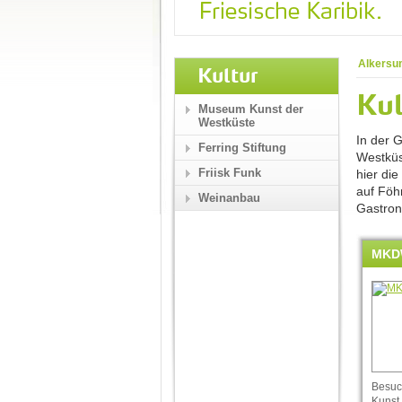
Alkersu
Kultur
Kul
Museum Kunst der
Westküste
In der 
Ferring Stiftung
Westkü
Friisk Funk
hier die
auf Föhr
Weinanbau
Gastron
MKD
Besuc
Kunst