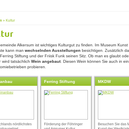
m
»
Kultur
tur
Gemeinde Alkersum ist wichtiges Kulturgut zu finden. Im Museum Kunst
ste kann man
wechselnden Ausstellungen
besichtigen. Zusätzlich d
 Ferring Stiftung und der Friisk Funk seinen Sitz. Ob man es glaubt oder
 wird tatsächlich
Wein angebaut
. Diesen Wein können Sie auch in ein
omiebetrieben probieren.
nanbau
Ferring Stiftung
MKDW
chlands nördlichstes
Förderung der Föhringer
Besuchen Sie das
nbaugebiet.
und Amrumer Kultur,
Kunst der Westküst