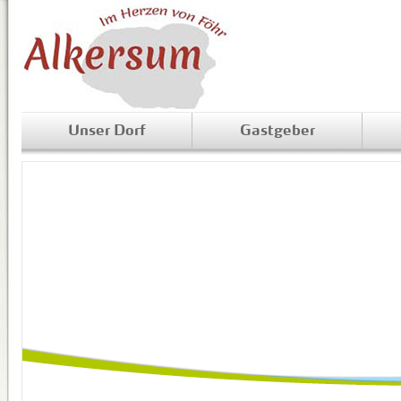
Unser Dorf
Gastgeber