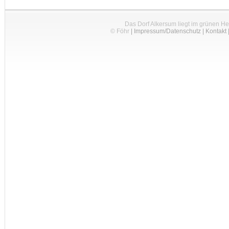
Das Dorf Alkersum liegt im grünen H
© Föhr
|
Impressum/Datenschutz
|
Kontakt