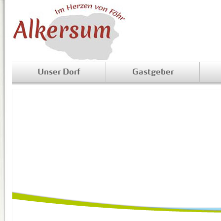
Unser Dorf
Gastgeber