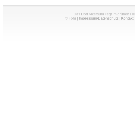
Das Dorf Alkersum liegt im grünen H
© Föhr
|
Impressum/Datenschutz
|
Kontakt