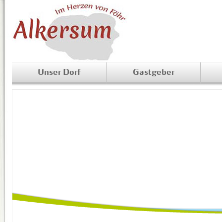
Unser Dorf
Gastgeber