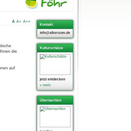
A
A+
A++
Kontakt
info@alkersum.de
stische
Kulturschätze
Ihnen die
onen auf
jetzt entdecken
» mehr
Übernachten