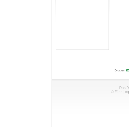
Drucken
Das D
© Föhr
|
Im