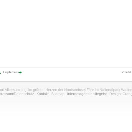
Empfehlen
Zuletzt
orf Alkersum liegt im grünen Herzen der Nordseeinsel Föhr im Nationalpark Watte
pressum/Datenschutz
|
Kontakt
|
Sitemap
|
Internetagentur: sitegeist
| Design:
Oran