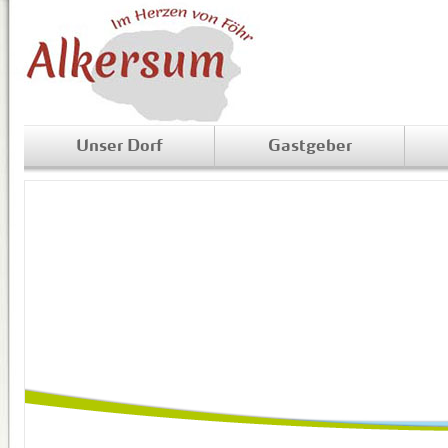
Unser Dorf
Gastgeber