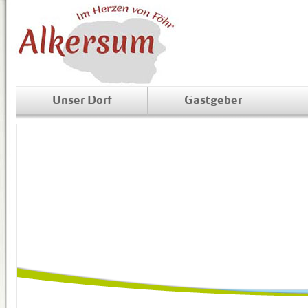
Unser Dorf
Gastgeber