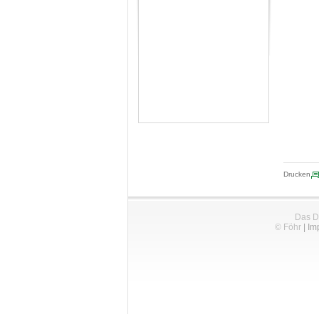
Drucken
Das D
© Föhr
|
Im