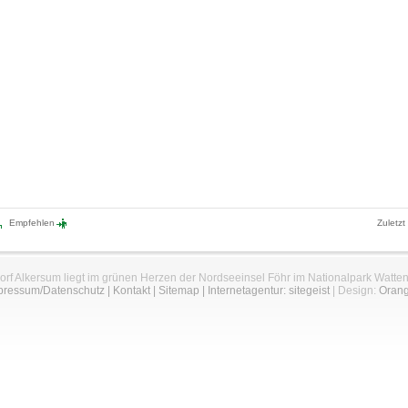
Empfehlen
Zuletzt
orf Alkersum liegt im grünen Herzen der Nordseeinsel Föhr im Nationalpark Watte
pressum/Datenschutz
|
Kontakt
|
Sitemap
|
Internetagentur: sitegeist
| Design:
Oran