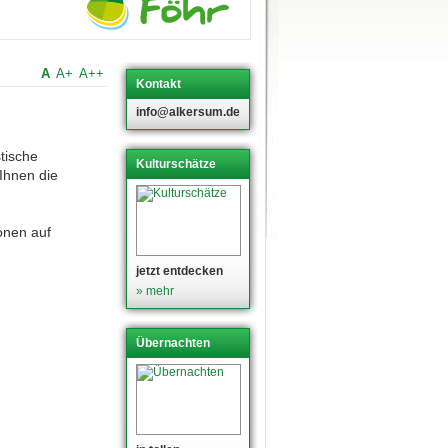
A
A+
A++
Kontakt
info@alkersum.de
stische
Kulturschätze
Ihnen die
onen auf
jetzt entdecken
» mehr
Übernachten