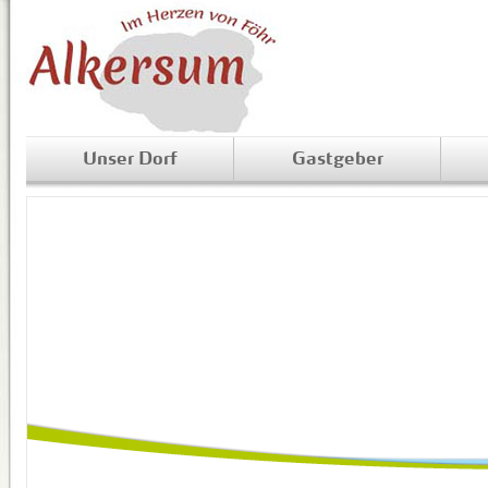
Unser Dorf
Gastgeber