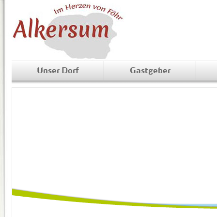
Unser Dorf
Gastgeber