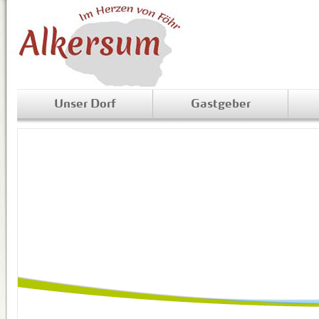
Unser Dorf
Gastgeber