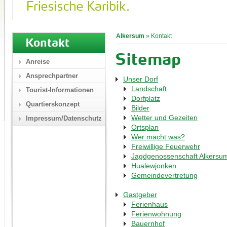
Alkersum
»
Kontakt
Kontakt
Sitemap
Anreise
Ansprechpartner
Unser Dorf
Landschaft
Tourist-Informationen
Dorfplatz
Quartierskonzept
Bilder
Wetter und Gezeiten
Impressum/Datenschutz
Ortsplan
Wer macht was?
Freiwillige Feuerwehr
Jagdgenossenschaft Alkersu
Hualewjonken
Gemeindevertretung
Gastgeber
Ferienhaus
Ferienwohnung
Bauernhof