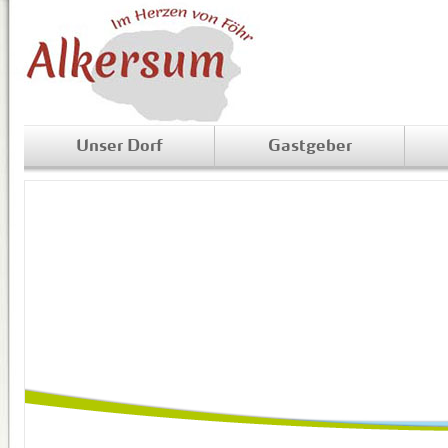
Unser Dorf
Gastgeber