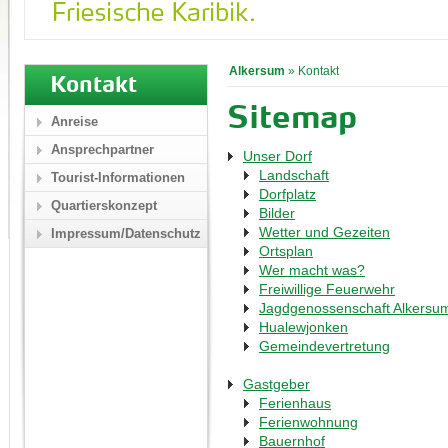
Alkersum
»
Kontakt
Kontakt
Sitemap
Anreise
Ansprechpartner
Unser Dorf
Landschaft
Tourist-Informationen
Dorfplatz
Quartierskonzept
Bilder
Wetter und Gezeiten
Impressum/Datenschutz
Ortsplan
Wer macht was?
Freiwillige Feuerwehr
Jagdgenossenschaft Alkersu
Hualewjonken
Gemeindevertretung
Gastgeber
Ferienhaus
Ferienwohnung
Bauernhof