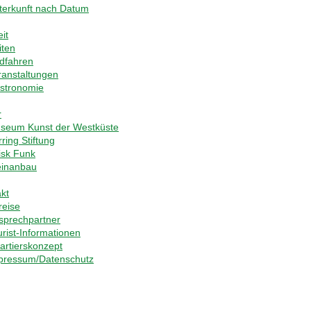
terkunft nach Datum
eit
iten
dfahren
ranstaltungen
stronomie
r
seum Kunst der Westküste
ring Stiftung
iisk Funk
inanbau
kt
reise
sprechpartner
urist-Informationen
artierskonzept
pressum/Datenschutz