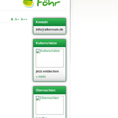
A
A+
A++
Kontakt
info@alkersum.de
Kulturschätze
jetzt entdecken
» mehr
Übernachten