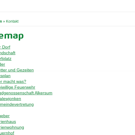
m
»
Kontakt
temap
 Dorf
ndschaft
fplatz
der
tter und Gezeiten
tsplan
r macht was?
eiwillige Feuerwehr
gdgenossenschaft Alkersum
alewjonken
meindevertretung
geber
rienhaus
rienwohnung
uernhof