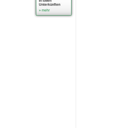
in tollen
Unterkünften
» mehr