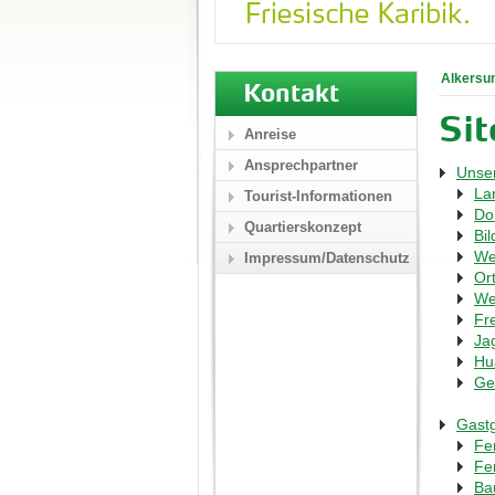
Alkersu
Kontakt
Si
Anreise
Ansprechpartner
Unser
La
Tourist-Informationen
Dor
Quartierskonzept
Bil
We
Impressum/Datenschutz
Or
We
Fr
Ja
Hu
Ge
Gast
Fe
Fe
Ba