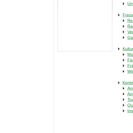
Un
Freiz
Re
Ra
Ve
Ga
Kultu
Mu
Fer
Fr
We
Konta
An
An
To
Qu
Im