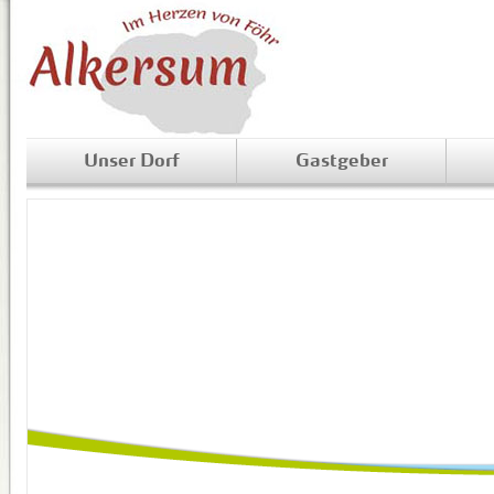
Unser Dorf
Gastgeber