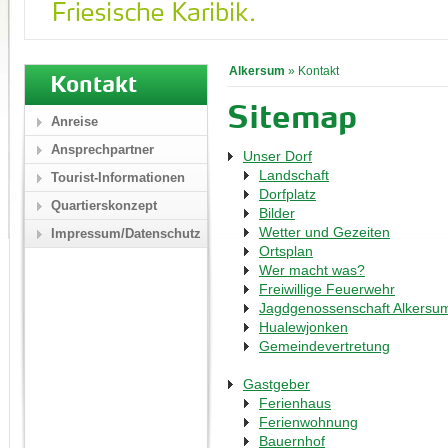
Alkersum
»
Kontakt
Kontakt
Sitemap
Anreise
Ansprechpartner
Unser Dorf
Landschaft
Tourist-Informationen
Dorfplatz
Quartierskonzept
Bilder
Wetter und Gezeiten
Impressum/Datenschutz
Ortsplan
Wer macht was?
Freiwillige Feuerwehr
Jagdgenossenschaft Alkersu
Hualewjonken
Gemeindevertretung
Gastgeber
Ferienhaus
Ferienwohnung
Bauernhof