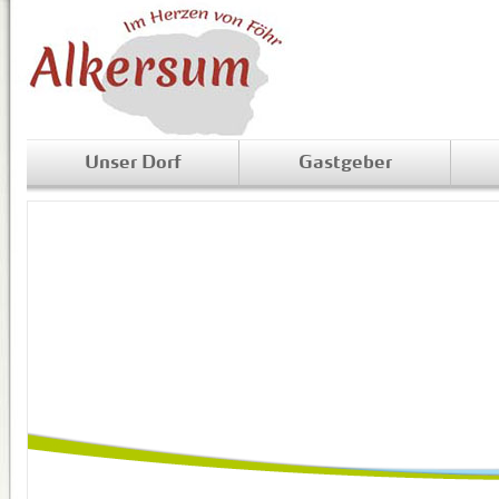
Unser Dorf
Gastgeber