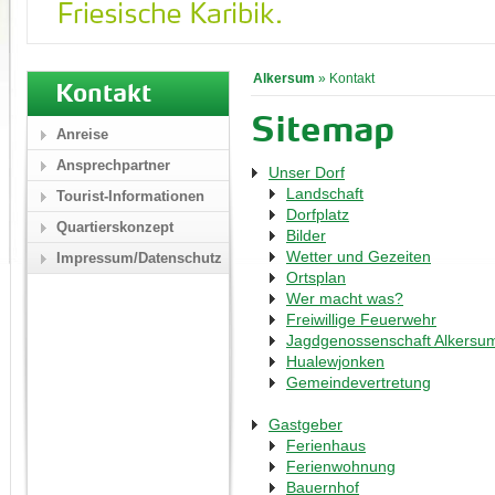
Alkersum
»
Kontakt
Kontakt
Sitemap
Anreise
Ansprechpartner
Unser Dorf
Landschaft
Tourist-Informationen
Dorfplatz
Quartierskonzept
Bilder
Wetter und Gezeiten
Impressum/Datenschutz
Ortsplan
Wer macht was?
Freiwillige Feuerwehr
Jagdgenossenschaft Alkersu
Hualewjonken
Gemeindevertretung
Gastgeber
Ferienhaus
Ferienwohnung
Bauernhof